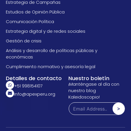
Estrategia de Campañas
Estudios de Opinión Pública
Comunicación Política
Estrategia digital y de redes sociales
Gestión de crisis
Análisis y desarrollo de políticas públicas y
económicas
Cumplimiento normativo y asesoría legal
Detalles de contacto
Nuestro boletín
¡Manténgase al día con
+51 998154107
nuestro blog
info@apexperu.org
Kaleidoscopio!
*
E
*
>
m
E
a
m
i
a
l
i
*
l