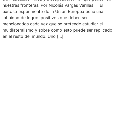
nuestras fronteras. Por Nicolás Vargas Varillas El
exitoso experimento de la Unión Europea tiene una
infinidad de logros positivos que deben ser
mencionados cada vez que se pretende estudiar el
multilateralismo y sobre como esto puede ser replicado
en el resto del mundo. Uno […]
Servicios
Estrategia de Campañas
Estudios de Opinión Pública
Comunicación Política
Estrategia digital y de redes sociales
Gestión de crisis
Análisis y desarrollo de políticas públicas y
económicas