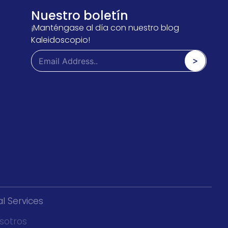
Nuestro boletín
¡Manténgase al día con nuestro blog
Kaleidoscopio!
E
E
m
>
m
a
a
i
i
l
l
*
*
*
l Services
sotros