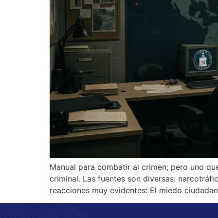
Manual para combatir al crimen; pero uno que
criminal. Las fuentes son diversas: narcotráfic
reacciones muy evidentes: El miedo ciudadan